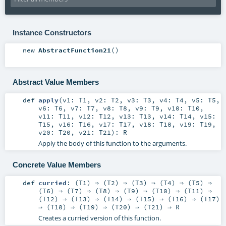
Instance Constructors
new
AbstractFunction21
()
Abstract Value Members
def
apply
(
v1:
T1
,
v2:
T2
,
v3:
T3
,
v4:
T4
,
v5:
T5
,
v6:
T6
,
v7:
T7
,
v8:
T8
,
v9:
T9
,
v10:
T10
,
v11:
T11
,
v12:
T12
,
v13:
T13
,
v14:
T14
,
v15:
T15
,
v16:
T16
,
v17:
T17
,
v18:
T18
,
v19:
T19
,
v20:
T20
,
v21:
T21
)
:
R
Apply the body of this function to the arguments.
Concrete Value Members
def
curried
: (
T1
) ⇒ (
T2
) ⇒ (
T3
) ⇒ (
T4
) ⇒ (
T5
) ⇒
(
T6
) ⇒ (
T7
) ⇒ (
T8
) ⇒ (
T9
) ⇒ (
T10
) ⇒ (
T11
) ⇒
(
T12
) ⇒ (
T13
) ⇒ (
T14
) ⇒ (
T15
) ⇒ (
T16
) ⇒ (
T17
)
⇒ (
T18
) ⇒ (
T19
) ⇒ (
T20
) ⇒ (
T21
) ⇒
R
Creates a curried version of this function.