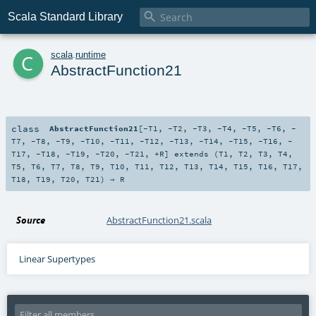

Scala Standard Library
c
scala
.
runtime
AbstractFunction21
class
AbstractFunction21
[
-T1
,
-T2
,
-T3
,
-T4
,
-T5
,
-T6
,
-
T7
,
-T8
,
-T9
,
-T10
,
-T11
,
-T12
,
-T13
,
-T14
,
-T15
,
-T16
,
-
T17
,
-T18
,
-T19
,
-T20
,
-T21
,
+R
]
extends (
T1
,
T2
,
T3
,
T4
,
T5
,
T6
,
T7
,
T8
,
T9
,
T10
,
T11
,
T12
,
T13
,
T14
,
T15
,
T16
,
T17
,
T18
,
T19
,
T20
,
T21
) ⇒
R
Source
AbstractFunction21.scala
Linear Supertypes