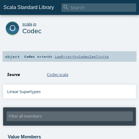

Scala Standard Library
o
scala
.
io
Codec
object
Codec
extends
LowPriorityCodecImplicits
Source
Codec.scala
Linear Supertypes
Value Members