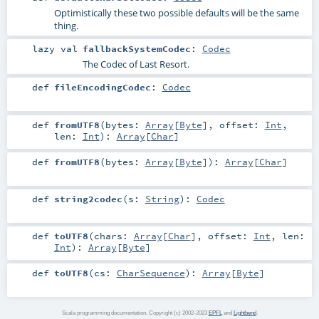
Optimistically these two possible defaults will be the same
thing.
lazy val
fallbackSystemCodec
:
Codec
The Codec of Last Resort.
def
fileEncodingCodec
:
Codec
def
fromUTF8
(
bytes:
Array
[
Byte
]
,
offset:
Int
,
len:
Int
)
:
Array
[
Char
]
def
fromUTF8
(
bytes:
Array
[
Byte
]
)
:
Array
[
Char
]
def
string2codec
(
s:
String
)
:
Codec
def
toUTF8
(
chars:
Array
[
Char
]
,
offset:
Int
,
len:
Int
)
:
Array
[
Byte
]
def
toUTF8
(
cs:
CharSequence
)
:
Array
[
Byte
]
Scala programming documentation. Copyright (c) 2002-2023
EPFL
and
Lightbend
.