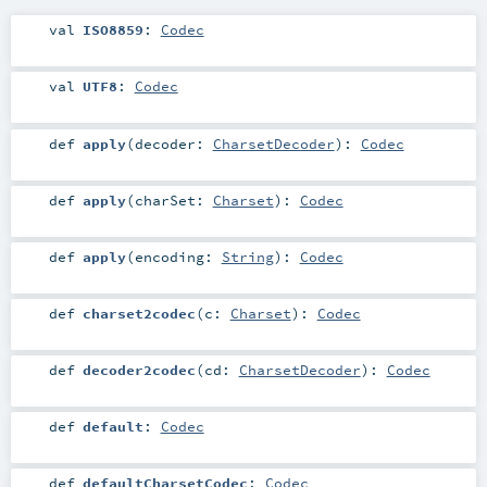
val
ISO8859
:
Codec
val
UTF8
:
Codec
def
apply
(
decoder:
CharsetDecoder
)
:
Codec
def
apply
(
charSet:
Charset
)
:
Codec
def
apply
(
encoding:
String
)
:
Codec
def
charset2codec
(
c:
Charset
)
:
Codec
def
decoder2codec
(
cd:
CharsetDecoder
)
:
Codec
def
default
:
Codec
def
defaultCharsetCodec
:
Codec